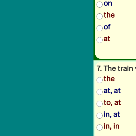
on
the
of
at
7. The train 
the
at, at
to, at
in, at
in, in