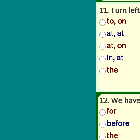
11. Turn left
to, on
at, at
at, on
in, at
the
12. We have 
for
before
the