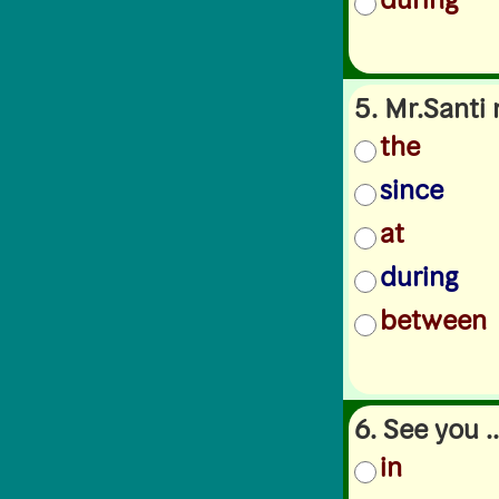
5. Mr.Santi 
the
since
at
during
between
6. See you .
in