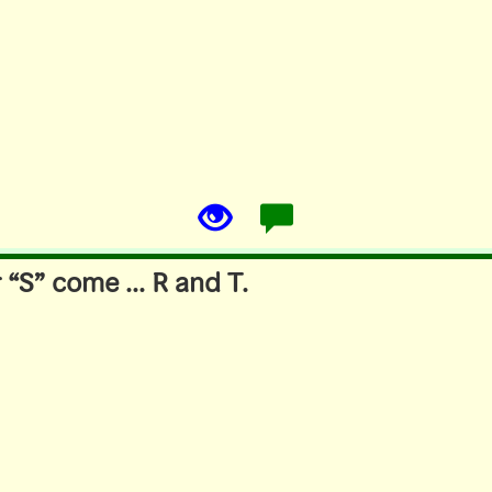
r “S” come ... R and T.