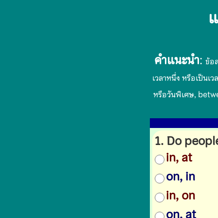
แ
คำแนะนำ
:
ข้อ
เวลาหนึ่ง หรือเป็นเว
หรือวันพิเศษ, betwe
1. Do people
in, at
on, in
in, on
on, at