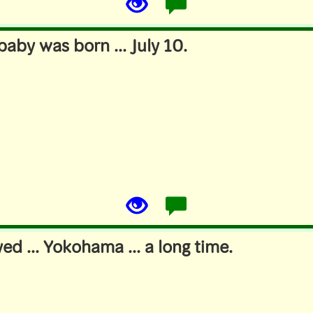
aby was born ... July 10.
yed ... Yokohama ... a long time.