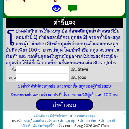
คำชี้แจง
โ
ปรดดำเนินการให้ครบทุกข้อ
ก่อนคลิกปุ่มส่งคำตอบ
มีขั้น
ตอนดังนี้
1)
ทำข้อสอบให้ครบทุกข้อ
2)
กรอกทั้งชื่อ-สกุล
ของผู้ทำข้อสอบ
3)
คลิกปุ่มส่งคำตอบ แล้วผลสอบจะถูก
บันทึกเพียง 100 รายการล่าสุด โดยบันทึกชื่อ สกุล คะแนน เวลา
เริ่มทำ และเวลาสิ้นสุดลงในฐานข้อมูล หากไม่ประสงค์ระบุชื่อ-
สกุลจริง ให้ใส่ชื่อไอดอลที่ท่านชื่นชอบแทน เช่น Steve Jobs
เช่น Steve
ชื่อ
เช่น Jobs
สกุล
ขอย้ำว่าทำให้ครบทุกข้อ และกรอกชื่อ-สกุลของผู้ทำข้อสอบ
จึงจะตรวจข้อสอบ แจ้งผล บันทึกในรายงานสถิติผู้เข้าสอบ 100 คน
คลิกเปิดสถิติผู้ทำข้อสอบ 100 รายการล่าสุด
แนะนำ:
รวม
/
คอมพิวเตอร์ฯ #1
/
อังกฤษ #p1
/
อังกฤษ #m1
/
อังกฤษ #f1
คลิกเพื่อเริ่มต้นทำชุดนี้อีกครั้ง
/ เวลา : 8 Aug 2026 3:47:17am