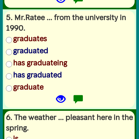
5. Mr.Ratee ... from the university in
1990.
graduates
graduated
has graduateing
has graduated
graduate
6. The weather ... pleasant here in the
spring.
is