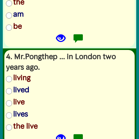
the
am
be
4. Mr.Pongthep ... in London two
years ago.
living
lived
live
lives
the live