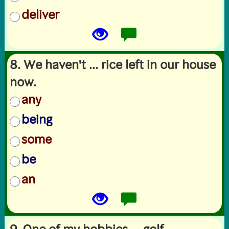
deliver
8. We haven't ... rice left in our house
now.
any
being
some
be
an