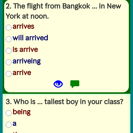
2. The flight from Bangkok ... in New
York at noon.
arrives
will arrived
is arrive
arriveing
arrive
3. Who is ... tallest boy in your class?
being
a