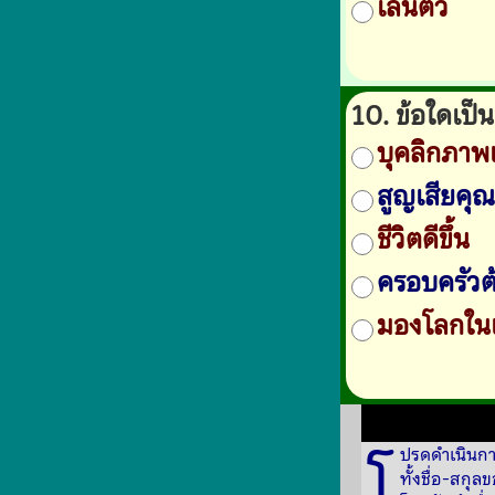
เล่นตัว
10. ข้อใดเป
บุคลิกภาพ
สูญเสียคุ
ชีวิตดีขึ้น
ครอบครัวต้
มองโลกในแ
โ
ปรดดำเนินกา
ทั้งชื่อ-สกุ