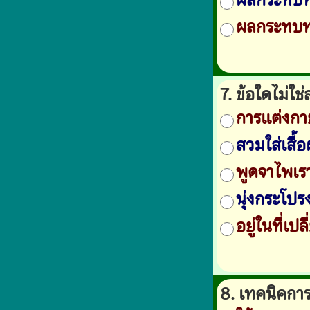
ผลกระทบท
7. ข้อใดไม่ใ
การแต่งกาย
สวมใส่เสื้
พูดจาไพเร
นุ่งกระโปร
อยู่ในที่เป
8. เทคนิคการใ