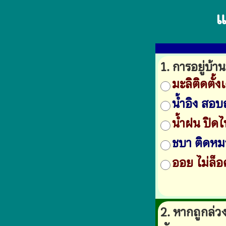
แ
1. การอยู่บ้า
มะลิติดตั้ง
น้ำอิง สอบ
น้ำฝน ปิด
ชบา ติดหมา
ออย ไม่ล็
2. หากถูกล่ว