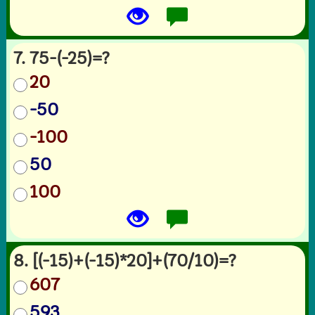
7. 75-(-25)=?
20
-50
-100
50
100
8. [(-15)+(-15)*20]+(70/10)=?
607
593