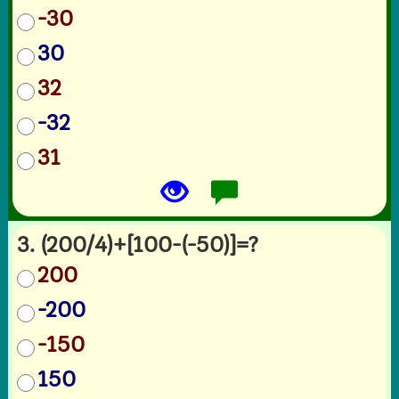
-30
30
32
-32
31
3. (200/4)+[100-(-50)]=?
200
-200
-150
150