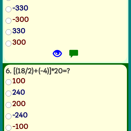
-330
-300
330
300
6. [(18/2)+(-4)]*20=?
100
240
200
-240
-100