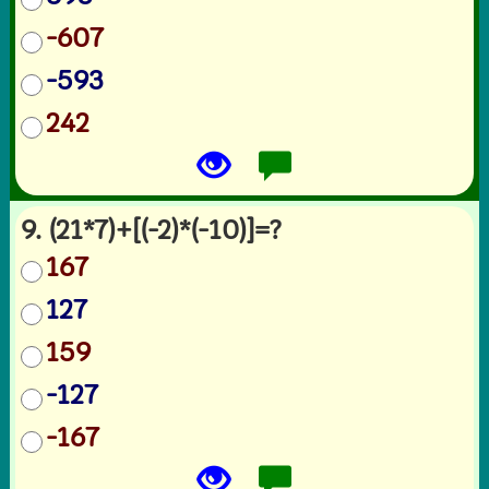
-607
-593
242
9. (21*7)+[(-2)*(-10)]=?
167
127
159
-127
-167