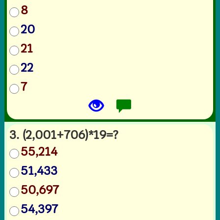
8
20
21
22
7
3. (2,001+706)*19=?
55,214
51,433
50,697
54,397