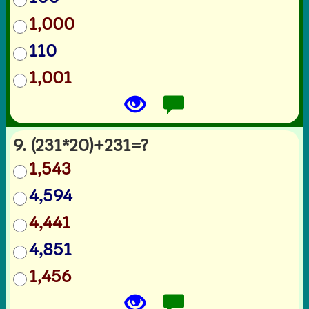
1,000
110
1,001
9. (231*20)+231=?
1,543
4,594
4,441
4,851
1,456