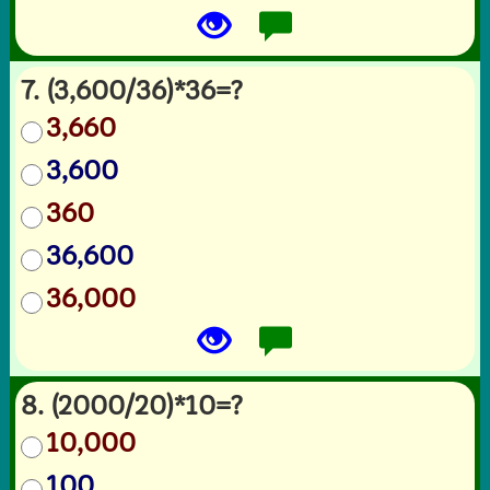
7. (3,600/36)*36=?
3,660
3,600
360
36,600
36,000
8. (2000/20)*10=?
10,000
100