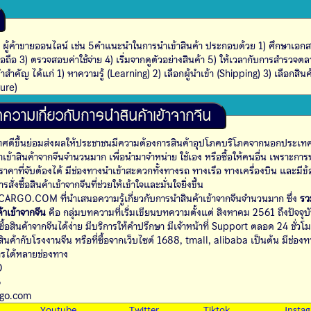
 ผู้ค้าขายออนไลน์ เช่น 5คำแนะนำในการนำเข้าสินค้า ประกอบด้วย 1) ศึกษาเอก
าเชื่อถือ 3) ตรวจสอบค่าใช้จ่าย 4) เริ่มจากดูตัวอย่างสินค้า 5) ให้เวลากับการสำรว
คำสำคัญ ได้แก่ 1) หาความรู้ (Learning) 2) เลือกผู้นำเข้า (Shipping) 3) เลือกสิน
ure)
ความเกี่ยวกับการนำสินค้าเข้าจากจีน
ทศดีขึ้นย่อมส่งผลให้ประชาชนมีความต้องการสินค้าอุปโภคบริโภคจากนอกประเทศเ
ข้าสินค้าจากจีนจำนวนมาก เพื่อนำมาจำหน่าย ใช้เอง หรือซื้อให้คนอื่น เพราะการ
มีราคาที่จับต้องได้ มีช่องทางนำเข้าสะดวกทั้งทางรถ ทางเรือ ทางเครื่องบิน และมีข้
ารสั่งซื้อสินค้าเข้าจากจีนที่ช่วยให้เข้าใจและมั่นใจยิ่งขึ้น
RGO.COM ที่นำเสนอความรู้เกี่ยวกับการนำสินค้าเข้าจากจีนจำนวนมาก ซึ่ง
รว
้าเข้าจากจีน
คือ กลุ่มบทความที่เริ่มเขียนบทความตั้งแต่ สิงหาคม 2561 ถึงปัจจุบั
ื้อสินค้าจากจีนได้ง่าย มีบริการให้คำปรึกษา มีเจ้าหน้าที่ Support ตลอด 24 ชั่วโ
สินค้ากับโรงงานจีน หรือที่ซื้อจากเว็บไซต์ 1688, tmall, alibaba เป็นต้น มีช่องท
ารได้หลายช่องทาง
O
5
rgo.com
Youtube
Twitter
Tiktok
Insta