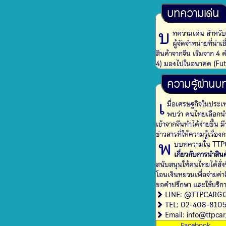
บทความเด่น
บ
ทความเด่น สำหรับ
ผู้จัดจำหน่ายที่น่
สินค้าจากจีน เริ่มจาก 4 
4) มองไปในอนาคต (Fut
ความรู้ผ่านบท
เ
มื่อเศรษฐกิจในประเ
พบว่า คนไทยเลือกนำเ
เข้าจากจีนทำได้ง่ายขึ้น 
ข่าวสารที่ให้ความรู้เรื่องก
พ
บบทความใน TTPCA
เกี่ยวกับการนำสินค
สนับสนุนให้คนไทยได้สั่งซ
โอนเงินหยวนเพื่อจ่ายค่า
ขอคำปรึกษา และใช้บริก
LINE: @TTPCARG
TEL: 02-408-810
Email: info@ttpca
Facebook