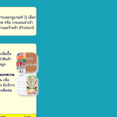
สารและกฎเกณฑ์ 2) เลือก
จตลาด หรือ วางแผนนำเข้า
ค้าและร้านค้า (Product)
พิ่มขึ้น
นำสินค้า
อมูล
มบทความ
น เพื่อ
มง มีบริการ
างติดต่อ
gram
Line