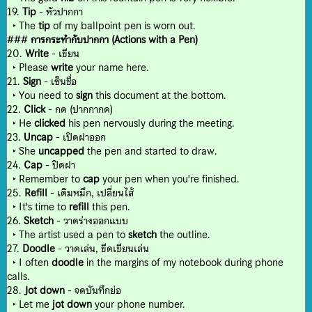
19.
Tip
- หัวปากกา
‣ The
tip
of my ballpoint pen is worn out.
###
การกระทำกับปากกา (Actions with a Pen)
20.
Write
- เขียน
‣ Please
write
your name here.
21.
Sign
- เซ็นชื่อ
‣ You need to
sign
this document at the bottom.
22.
Click
- กด (ปากกากด)
‣ He
clicked
his pen nervously during the meeting.
23.
Uncap
- เปิดฝาออก
‣ She
uncapped
the pen and started to draw.
24.
Cap
- ปิดฝา
‣ Remember to
cap
your pen when you're finished.
25.
Refill
- เติมหมึก, เปลี่ยนไส้
‣ It's time to
refill
this pen.
26.
Sketch
- วาดร่างออกแบบ
‣ The artist used a pen to
sketch
the outline.
27.
Doodle
- วาดเล่น, ขีดเขียนเล่น
‣ I often
doodle
in the margins of my notebook during phone
calls.
28.
Jot down
- จดบันทึกย่อ
‣ Let me
jot down
your phone number.