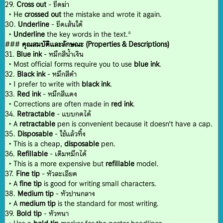
29.
Cross out
- ขีดฆ่า
‣ He
crossed out
the mistake and wrote it again.
30.
Underline
- ขีดเส้นใต้
‣
Underline
the key words in the text.*
###
คุณสมบัติและลักษณะ (Properties & Descriptions)
31.
Blue ink
- หมึกสีน้ำเงิน
‣ Most official forms require you to use
blue ink
.
32.
Black ink
- หมึกสีดำ
‣ I prefer to write with
black ink
.
33.
Red ink
- หมึกสีแดง
‣ Corrections are often made in
red ink
.
34.
Retractable
- แบบกดได้
‣ A
retractable
pen is convenient because it doesn't have a cap.
35.
Disposable
- ใช้แล้วทิ้ง
‣ This is a cheap,
disposable
pen.
36.
Refillable
- เติมหมึกได้
‣ This is a more expensive but
refillable
model.
37.
Fine tip
- หัวละเอียด
‣ A
fine tip
is good for writing small characters.
38.
Medium tip
- หัวปานกลาง
‣ A
medium tip
is the standard for most writing.
39.
Bold tip
- หัวหนา