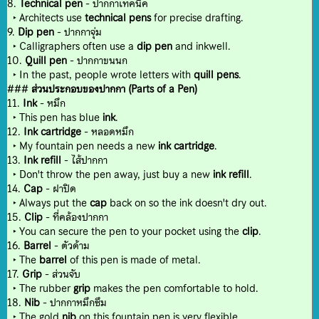
8.
Technical pen
- ปากกาเทคนิค
‣ Architects use
technical pens
for precise drafting.
9.
Dip pen
- ปากกาจุ่ม
‣ Calligraphers often use a
dip pen
and inkwell.
10.
Quill pen
- ปากกาขนนก
‣ In the past, people wrote letters with
quill pens
.
###
ส่วนประกอบของปากกา (Parts of a Pen)
11.
Ink
- หมึก
‣ This pen has blue
ink
.
12.
Ink cartridge
- หลอดหมึก
‣ My fountain pen needs a new
ink cartridge
.
13.
Ink refill
- ไส้ปากกา
‣ Don't throw the pen away, just buy a new
ink refill
.
14.
Cap
- ฝาปิด
‣ Always put the
cap
back on so the ink doesn't dry out.
15.
Clip
- ที่คล้องปากกา
‣ You can secure the pen to your pocket using the
clip
.
16.
Barrel
- ตัวด้าม
‣ The
barrel
of this pen is made of metal.
17.
Grip
- ส่วนจับ
‣ The rubber
grip
makes the pen comfortable to hold.
18.
Nib
- ปากกาหมึกซึม
‣ The gold
nib
on this fountain pen is very flexible.