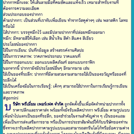
ปากกาหมึกเจล: ให้เส้นลายมือที่คมชัดและแห้งเร็ว เหมาะสำหรับงานที่
ต้องการความละเอียด
ส่วนประกอบของปากกา
ด้ามปากกา: เป็นส่วนที่เราจับเพื่อเขียน ทำจากวัสดุต่างๆ เช่น พลาสติก โลหะ
หรือไม้
ไส้ปากกา: บรรจุหมึกไว้ และมีปลายปากกาที่ปล่อยหมึกออกมา
หมึก: มีหลายสีให้เลือก เช่น สีน้ำเงิน สีดำ สีแดง สีเขียว
ประโยชน์ของปากกา
ใช้ในการเขียน: บันทึกข้อมูล สร้างสรรค์งานศิลปะ
ใช้ในการวาดภาพ: วาดภาพประกอบ วาดแผนที่
ใช้ในการออกแบบ: ออกแบบผลิตภัณฑ์ ออกแบบกราฟิก
นอกจากนี้ ปากกายังมีประโยชน์อื่นๆ อีกมากมาย เช่น
ใช้เป็นของที่ระลึก: ปากกาที่มีลายสวยงามสามารถใช้เป็นของขวัญหรือของที่
ระลึกได้
ใช้เป็นเครื่องมือในการเรียนรู้: เด็กๆ สามารถใช้ปากกาในการเรียนรู้การเขียน
และวาดภาพ
#gemini
บ
ริษัท พรีเมี่ยม เพอร์เฟค จำกัด
ถูกจัดตั้งขึ้นเพื่อจัดจำหน่ายปากกาทั้ง
ราคาปลีกและราคาส่ง พร้อมทั้งยังรับผลิตปากกา พรีเมี่ยม ตามรูปแบบ
เพื่อนำไปแจกเป็นของที่ระลึก, ของชำร่วยในงานสำคัญต่าง ๆ เป็นของแถม
เพื่อเป็นการส่งเสริมการขาย หรือเป็นการประชาสัมพันธ์ให้กับบริษัทของท่าน
ซึ่งทางเรารับผลิตปากกาตามรูปแบบและสามารถสกรีนโลโก้หรือข้อความต่าง