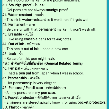
‣ Use a
bold tip
marker for the poster headlines.
40.
Smudge-proof
- ไม่เลอะ
‣ Gel pens are not always
smudge-proof
.
41.
Water-resistant
- ทนน้ำ
‣ This ink is
water-resistant
so it won't run if it gets wet.
42.
Permanent
- ถาวร
‣ Be careful with that
permanent
marker; it won't wash off.
43.
Erasable
- ลบได้
‣ I like using
erasable
pens for taking notes.
44.
Out of ink
- หมึกหมด
‣ This pen is
out of ink
; I need a new one.
45.
Leak
- รั่ว
‣ Be careful, this pen might
leak
.
###
คำศัพท์ทั่วไปที่เกี่ยวข้อง (General Related Terms)
46.
Pen pal
- เพื่อนทางจดหมาย
‣ I had a
pen pal
from Japan when I was in school.
47.
Penmanship
- ลายมือ
‣ Her
penmanship
is very elegant.
48.
Pen case / Pencil case
- กล่องใส่ปากกา
‣ All my pens are in my
pen case
.
49.
Pocket protector
- ที่กันมิให้ปากกาเลอะกระเป๋าเสื้อ
‣ Engineers are stereotypically known for using
pocket protectors
.
50.
Plastic
- พลาสติก