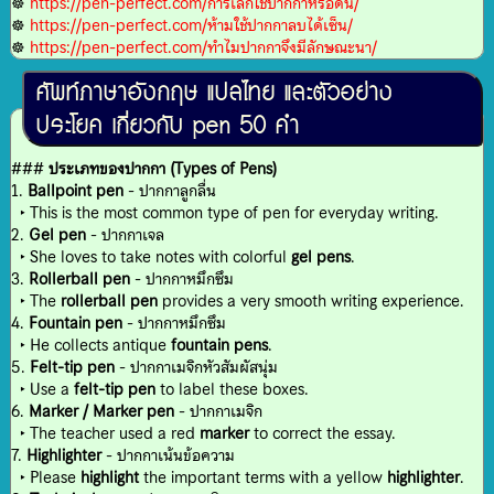
☸
https://pen-perfect.com/การเลิกใช้ปากกาหรือดิน/
☸
https://pen-perfect.com/ห้ามใช้ปากกาลบได้เซ็น/
☸
https://pen-perfect.com/ทำไมปากกาจึงมีลักษณะนา/
ศัพท์ภาษาอังกฤษ แปลไทย และตัวอย่าง
ประโยค เกี่ยวกับ pen 50 คำ
###
ประเภทของปากกา (Types of Pens)
1.
Ballpoint pen
- ปากกาลูกลื่น
‣ This is the most common type of pen for everyday writing.
2.
Gel pen
- ปากกาเจล
‣ She loves to take notes with colorful
gel pens
.
3.
Rollerball pen
- ปากกาหมึกซึม
‣ The
rollerball pen
provides a very smooth writing experience.
4.
Fountain pen
- ปากกาหมึกซึม
‣ He collects antique
fountain pens
.
5.
Felt-tip pen
- ปากกาเมจิกหัวสัมผัสนุ่ม
‣ Use a
felt-tip pen
to label these boxes.
6.
Marker / Marker pen
- ปากกาเมจิก
‣ The teacher used a red
marker
to correct the essay.
7.
Highlighter
- ปากกาเน้นข้อความ
‣ Please
highlight
the important terms with a yellow
highlighter
.