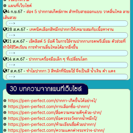
☸
แผนที่เว็บไซต์
4 ก.ย.67 -
ส่อง 5 ปากกาสเก็ตช์ภาพ สำหรับสายออกแบบ วาดลื่นไหล ลาย
เส้นสวย
- - >
28 ส.ค.67 -
เทคนิคเลือกสีหมึกปากกาให้เหมาะสมกับเนื้อหางาน
- - >
21 ส.ค.67 -
เช็คลิสต์ 5 ข้อดี ในการใช้งานปากกาเกรดพรีเมี่ยม ตัวช่วยที่
ทำให้ชีวิตเรียน การทำงานลื่นไหลได้มากยิ่งขึ้น
- - >
14 ส.ค.67 -
ปากกาเครื่องมือเล็ก ๆ ที่เปลี่ยนโลก
- - >
7 ส.ค.67 -
ทำไมปากกา 3 สีหลักที่นิยมใช้ จึงเป็นสี น้ำเงิน ดำ แดง
- - >
30 บทความจากแผนที่เว็บไซต์
☸
https://pen-perfect.com/ปากกา-เกิดขึ้นได้อย่างไ/
☸
https://pen-perfect.com/การเลือกซื้อ-ปากกา/
☸
https://pen-perfect.com/สื่อความหมายดีๆด้วย-ปาก/
☸
https://pen-perfect.com/ข้อควรระวังจากน้ำหมึกใ/
☸
https://pen-perfect.com/ห้ามเขียนชื่อด้วยปากกา/
☸
https://pen-perfect.com/ความแตกต่างระหว่าง-ปากก/