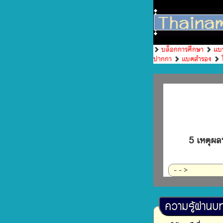
บล็อกการศึกษา
แบ
ปากกา
แบตสำรอง
5 เหตุผลท
- - >
ความรู้ผ่านบ