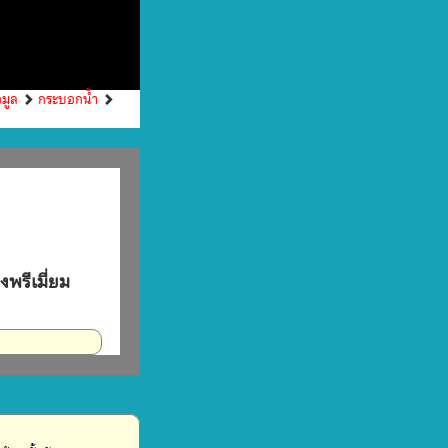
อมูล
กระบอกน้ำ
งพรีเมี่ยม