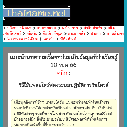
บล็อกการศึกษา
แบบทดสอบ
พาโนรามา
นำสินค้าเข้า
ผลิต
เฟอร์นิเจอร์
ผลิตร่ม
สื่อเก็บข้อมูล
กระบอกน้ำ
ปากกา
แบตสำรอง
โรงงานของพรีเมี่ยม
เถาเป่า
พิพิธภัณฑ์
แนะนำบทความเรื่องหน่วยเก็บข้อมูลที่น่าเรียนรู้
10 พ.ค.66
คลิก
:
วิธีใช้แฟลชไดร์ฟลงระบบปฏิบัติการวินโดวส์
เมื่อพูดถึงการใช้งานแฟลชไดร์ฟ แน่นอนว่าโดยทั่วไปแล้วเรา
ย่อมนึกถึงการใช้งานสำหรับเป็นอุปกรณ์ในการจัดเก็บ บันทึกไฟ
ลดิจิทัลต่างๆ รวมถึงการโอนย้าย คัดลอกไฟล์จากอุปกรณ์นึงไม่
ยังอุปกรณ์นึง ซึ่งถือเป็นประโยชน์ใช้สอยหลักที่ทำให้เกิดการ
พัฒนาแก็ดเจ็ตชิ้นนี้ขึ้นมาอยู่แล้ว - - >