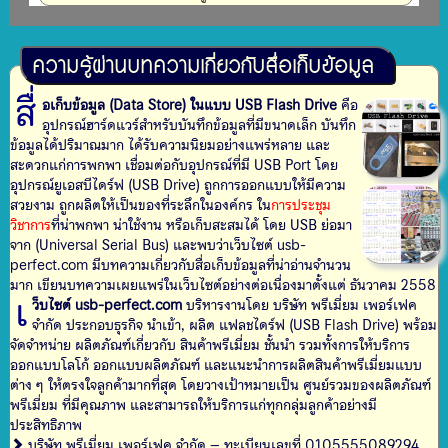
ความรู้ผ่านบทความเกี่ยวกับสื่อเก็บข้อมูล
สื่
อเก็บข้อมูล (Data Store) ในแบบ USB Flash Drive
คือ
อุปกรณ์ฮาร์ดแวร์สำหรับบันทึกข้อมูลที่มีขนาดเล็ก บันทึก
ข้อมูลได้ปริมาณมาก ได้รับความนิยมอย่างแพร่หลาย และ
สะดวกแก่การพกพา เชื่อมต่อกับอุปกรณ์ที่มี USB Port โดย
อุปกรณ์ยูเอสบีไดร์ฟ (USB Drive) ถูกการออกแบบให้มีความ
สวยงาม ถูกผลิตให้เป็นของที่ระลึกในองค์กร ใน
การประชุม
วิชาการ
ที่น่าพกพา น่าใช้งาน หรือเก็บสะสมได้ โดย USB ย่อมา
จาก (Universal Serial Bus) และพบว่าเว็บไซต์ usb-
perfect.com มีบทความเกี่ยวกับสื่อเก็บข้อมูลที่น่าอ่านจำนวน
มาก เขียนบทความเผยแพร่ในเว็บไซต์อย่างต่อเนื่องมาตั้งแต่ ธันวาคม 2558
เ
ว็บไซต์ usb-perfect.com
บริหารงานโดย บริษัท พรีเมี่ยม เพอร์เฟค
จำกัด ประกอบธุรกิจ นำเข้า, ผลิต แฟลชไดร์ฟ (USB Flash Drive) พร้อม
จัดจำหน่าย ผลิตภัณฑ์เกี่ยวกับ สินค้าพรีเมี่ยม ชั้นนำ รวมทั้งการให้บริการ
ออกแบบโลโก้ ออกแบบผลิตภัณฑ์ และแนะนำการผลิตสินค้าพรีเมี่ยมแบบ
ต่าง ๆ ให้ตรงใจลูกค้ามากที่สุด โดยวางเป้าหมายเป็น ศูนย์รวมของผลิตภัณฑ์
พรีเมี่ยม ที่มีคุณภาพ และสามารถให้บริการแก่ทุกกลุ่มลูกค้าอย่างมี
ประสิทธิภาพ
บริษัท พรีเมี่ยม เพอร์เฟค จำกัด – ทะเบียนเลขที่ 0105555089294