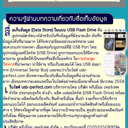
ความรู้ผ่านบทความเกี่ยวกับสื่อเก็บข้อมูล
สื่
อเก็บข้อมูล (Data Store) ในแบบ USB Flash Drive
คือ
อุปกรณ์ฮาร์ดแวร์สำหรับบันทึกข้อมูลที่มีขนาดเล็ก บันทึก
ข้อมูลได้ปริมาณมาก ได้รับความนิยมอย่างแพร่หลาย และ
สะดวกแก่การพกพา เชื่อมต่อกับอุปกรณ์ที่มี USB Port โดย
อุปกรณ์ยูเอสบีไดร์ฟ (USB Drive) ถูกการออกแบบให้มีความ
สวยงาม ถูกผลิตให้เป็นของที่ระลึกในองค์กร ใน
การประชุม
วิชาการ
ที่น่าพกพา น่าใช้งาน หรือเก็บสะสมได้ โดย USB ย่อมา
จาก (Universal Serial Bus) และพบว่าเว็บไซต์ usb-
perfect.com มีบทความเกี่ยวกับสื่อเก็บข้อมูลที่น่าอ่านจำนวน
มาก เขียนบทความเผยแพร่ในเว็บไซต์อย่างต่อเนื่องมาตั้งแต่ ธันวาคม 2558
เ
ว็บไซต์ usb-perfect.com
บริหารงานโดย บริษัท พรีเมี่ยม เพอร์เฟค
จำกัด ประกอบธุรกิจ นำเข้า, ผลิต แฟลชไดร์ฟ (USB Flash Drive) พร้อม
จัดจำหน่าย ผลิตภัณฑ์เกี่ยวกับ สินค้าพรีเมี่ยม ชั้นนำ รวมทั้งการให้บริการ
ออกแบบโลโก้ ออกแบบผลิตภัณฑ์ และแนะนำการผลิตสินค้าพรีเมี่ยมแบบ
ต่าง ๆ ให้ตรงใจลูกค้ามากที่สุด โดยวางเป้าหมายเป็น ศูนย์รวมของผลิตภัณฑ์
พรีเมี่ยม ที่มีคุณภาพ และสามารถให้บริการแก่ทุกกลุ่มลูกค้าอย่างมี
ประสิทธิภาพ
บริษัท พรีเมี่ยม เพอร์เฟค จำกัด – ทะเบียนเลขที่ 0105555089294