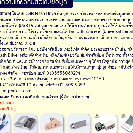
ความเกี่ยวกับสื่อเก็บข้อมูล
a Store) ในแบบ USB Flash Drive
คือ อุปกรณ์ฮาร์ดแวร์สำหรับบันทึกข้อมูลที่มีข
ิมาณมาก ได้รับความนิยมอย่างแพร่หลาย และสะดวกแก่การพกพา เชื่อมต่อกับอุปกร
อสบีไดร์ฟ (USB Drive) ถูกการออกแบบให้มีความสวยงาม ถูกผลิตให้เป็นของที่ร
าการ
ที่น่าพกพา น่าใช้งาน หรือเก็บสะสมได้ โดย USB ย่อมาจาก (Universal Seria
ect.com มีบทความเกี่ยวกับสื่อเก็บข้อมูลที่น่าอ่านจำนวนมาก เขียนบทความเผย
าตั้งแต่ ธันวาคม 2558
ct.com
บริหารงานโดย บริษัท พรีเมี่ยม เพอร์เฟค จำกัด ประกอบธุรกิจ นำเข้า, ผลิต
ค้าพรีเมี่ยม ชั้นนำ รวมทั้งการให้บริการ
งใจลูกค้ามากที่สุด โดยวางเป้า
ิตภัณฑ์พรีเมี่ยม ที่มีคุณภาพ และสามารถให้บริการแก่ทุกกลุ่มลูกค้าอย่างมีประ
อร์เฟค จำกัด – ทะเบียนเลขที่ 0105555089294
 แยก 3-6 แขวงหนองค้างพลู เขตหนองแขม กรุงเทพฯ 10160
377 (อัตโนมัติ 10 คู่สาย) แฟกซ์ : 02-809-9359
ium-perfect.com
ค้าและบริการ กรุณาติดต่อ คุณณัฐพร (ผู้จัดการฝ่ายขาย)
ect.com
com/blog