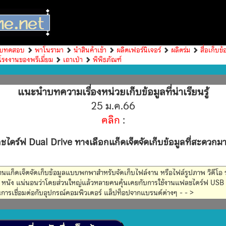
บทดสอบ
พาโนรามา
นำสินค้าเข้า
ผลิตเฟอร์นิเจอร์
ผลิตร่ม
สื่อเก็บข้
โรงงานของพรีเมี่ยม
เถาเป่า
พิพิธภัณฑ์
แนะนำบทความเรื่องหน่วยเก็บข้อมูลที่น่าเรียนรู้
25 ม.ค.66
คลิก
:
ไดร์ฟ Dual Drive ทางเลือกแก็ดเจ็ตจัดเก็บข้อมูลที่สะดวกมา
้งานแก็ดเจ็ตจัดเก็บข้อมูลแบบพกพาสำหรับจัดเก็บไฟล์งาน หรือไฟล์รูปภาพ วิดีโอ ร
ง หนัง แน่นอนว่าโดยส่วนใหญ่แล้วหลายคนคุ้นเคยกับการใช้งานแฟลชไดร์ฟ USB T
ารเชื่อมต่อกับอุปกรณ์คอมพิวเตอร์ แล็ปท็อปจากแบรนด์ต่างๆ - - >