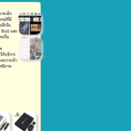
นาดเล็ก
ณ์ที่มี
ะลึกใน
l Bus) และ
แพร่ใน
สิทธิภาพ