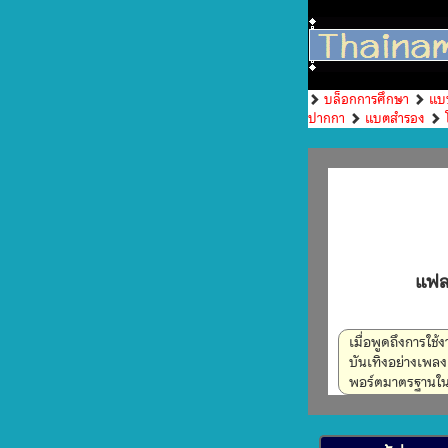
บล็อกการศึกษา
แบ
ปากกา
แบตสำรอง
แฟลช
เมื่อพูดถึงการใช
บันเทิงอย่างเพล
พอร์ตมาตรฐานในก