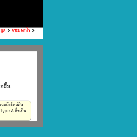
อมูล
กระบอกน้ำ
กขึ้น
วมถึงไฟล์สื่อ
ype A ซึ่งเป็น