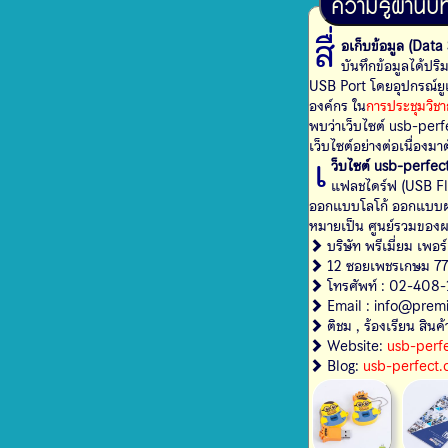
ความรู้ผ่านบท
สื่
อเก็บข้อมูล (Dat
บันทึกข้อมูลได้ปร
USB Port โดยอุปกรณ์ยูเ
องค์กร ใน
การประชุมวิช
พบว่าเว็บไซต์ usb-perf
เว็บไซต์อย่างต่อเนื่องม
เ
ว็บไซต์ usb-perfe
แฟลชไดร์ฟ (USB Flash Drive) พร้อมจัดจำหน่าย ผลิตภัณฑ์เกี่ยวกับ สิน
ออกแบบโลโก้ ออกแบบผลิตภัณฑ์ และแนะนำการผลิตสินค้าพรีเมี่ยมแบบต่าง ๆ ให้ตร
หมายเป็น ศูนย์รวมของผล
บริษัท พรีเมี่ยม เพ
12 ซอยเพชรเกษม 77
โทรศัพท์ : 02-408-1
Email : info@prem
ติชม , ร้องเรียน สิน
Website:
usb-perf
Blog:
usb-perfect.