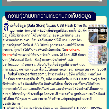
ความรู้ผ่านบทความเกี่ยวกับสื่อเก็บข้อมูล
สื่
อเก็บข้อมูล (Data Store) ในแบบ USB Flash Drive
คือ
อุปกรณ์ฮาร์ดแวร์สำหรับบันทึกข้อมูลที่มีขนาดเล็ก บันทึก
ข้อมูลได้ปริมาณมาก ได้รับความนิยมอย่างแพร่หลาย และ
สะดวกแก่การพกพา เชื่อมต่อกับอุปกรณ์ที่มี USB Port โดย
อุปกรณ์ยูเอสบีไดร์ฟ (USB Drive) ถูกการออกแบบให้มีความ
สวยงาม ถูกผลิตให้เป็นของที่ระลึกในองค์กร ใน
การประชุม
วิชาการ
ที่น่าพกพา น่าใช้งาน หรือเก็บสะสมได้ โดย USB ย่อมา
จาก (Universal Serial Bus) และพบว่าเว็บไซต์ usb-
perfect.com มีบทความเกี่ยวกับสื่อเก็บข้อมูลที่น่าอ่านจำนวน
มาก เขียนบทความเผยแพร่ในเว็บไซต์อย่างต่อเนื่องมาตั้งแต่ ธันวาคม 2558
เ
ว็บไซต์ usb-perfect.com
บริหารงานโดย บริษัท พรีเมี่ยม เพอร์เฟค
จำกัด ประกอบธุรกิจ นำเข้า, ผลิต แฟลชไดร์ฟ (USB Flash Drive) พร้อม
จัดจำหน่าย ผลิตภัณฑ์เกี่ยวกับ สินค้าพรีเมี่ยม ชั้นนำ รวมทั้งการให้บริการ
ออกแบบโลโก้ ออกแบบผลิตภัณฑ์ และแนะนำการผลิตสินค้าพรีเมี่ยมแบบ
ต่าง ๆ ให้ตรงใจลูกค้ามากที่สุด โดยวางเป้าหมายเป็น ศูนย์รวมของผลิตภัณฑ์
พรีเมี่ยม ที่มีคุณภาพ และสามารถให้บริการแก่ทุกกลุ่มลูกค้าอย่างมี
ประสิทธิภาพ
บริษัท พรีเมี่ยม เพอร์เฟค จำกัด – ทะเบียนเลขที่ 0105555089294