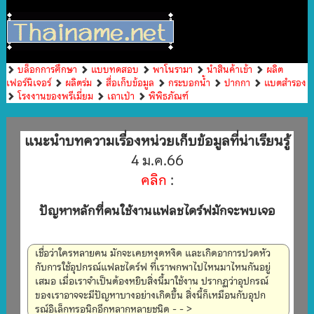
บล็อกการศึกษา
แบบทดสอบ
พาโนรามา
นำสินค้าเข้า
ผลิต
เฟอร์นิเจอร์
ผลิตร่ม
สื่อเก็บข้อมูล
กระบอกน้ำ
ปากกา
แบตสำรอง
โรงงานของพรีเมี่ยม
เถาเป่า
พิพิธภัณฑ์
แนะนำบทความเรื่องหน่วยเก็บข้อมูลที่น่าเรียนรู้
4 ม.ค.66
คลิก
:
ปัญหาหลักที่คนใช้งานแฟลชไดร์ฟมักจะพบเจอ
เชื่อว่าใครหลายคน มักจะเคยหงุดหงิด และเกิดอาการปวดหัว
กับการใช้อุปกรณ์แฟลชไดร์ฟ ที่เราพกพาไปไหนมาไหนกันอยู่
เสมอ เมื่อเราจำเป็นต้องหยิบสิ่งนี้มาใช้งาน ปรากฏว่าอุปกรณ์
ของเราอาจจะมีปัญหาบางอย่างเกิดขึ้น สิ่งนี้ก็เหมือนกับอุปก
รณ์อิเล็กทรอนิกอีกหลากหลายชนิด - - >