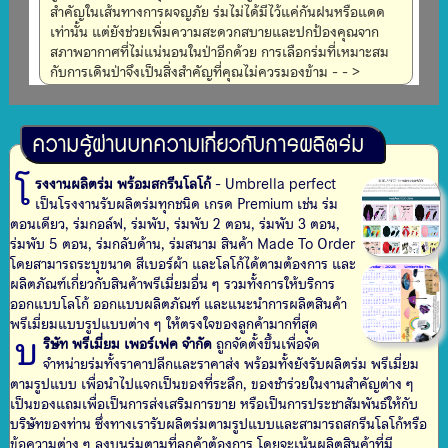
สำคัญในเส้นทางการผจญภัย ร่มไม่ได้มีไว้แค่กันฝนหรือแดด
เท่านั้น แต่ยังช่วยเพิ่มความสะดวกสบายและปกป้องคุณจาก
สภาพอากาศที่ไม่แน่นอนในป่าอีกด้วย การเลือกร่มที่เหมาะสม
กับการเดินป่าจึงเป็นสิ่งสำคัญที่คุณไม่ควรมองข้าม - - >
ความรู้ผ่านบทความเกี่ยวกับการผลิตร่ม
โ
รงงานผลิตร่ม พร้อมสกรีนโลโก้
- Umbrella perfect
เป็นโรงงานรับผลิตร่มทุกชนิด เกรด Premium เช่น ร่ม
ตอนเดียว, ร่มกอล์ฟ, ร่มพับ, ร่มพับ 2 ตอน, ร่มพับ 3 ตอน,
ร่มพับ 5 ตอน, ร่มกลับด้าน, ร่มสนาม สินค้า Made To Order
โดยสามารถระบุขนาด สีเบอร์ผ้า และโลโก้ได้ตามต้องการ และ
ผลิตภัณฑ์เกี่ยวกับสินค้าพรีเมี่ยมอื่น ๆ รวมทั้งการให้บริการ
ออกแบบโลโก้ ออกแบบผลิตภัณฑ์ และแนะนำการผลิตสินค้า
พรีเมี่ยมแบบรูปแบบต่าง ๆ ให้ตรงใจของลูกค้ามากที่สุด
บ
ริษัท พรีเมี่ยม เพอร์เฟค จำกัด
ถูกจัดตั้งขึ้นเพื่อจัด
จำหน่ายร่มทั้งราคาปลีกและราคาส่ง พร้อมทั้งยังรับผลิตร่ม พรีเมี่ยม
ตามรูปแบบ เพื่อนำไปแจกเป็นของที่ระลึก, ของชำร่วยในงานสำคัญต่าง ๆ
เป็นของแถมเพื่อเป็นการส่งเสริมการขาย หรือเป็นการประชาสัมพันธ์ให้กับ
บริษัทของท่าน ซึ่งทางเรารับผลิตร่มตามรูปแบบและสามารถสกรีนโลโก้หรือ
ข้อความต่าง ๆ ลงบนร่มตามที่ลูกค้าต้องการ โดยจะเน้นผลิตสินค้าที่มี